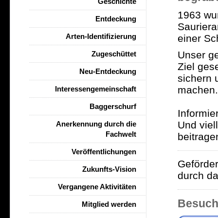
Geschichte
1963 wur
Entdeckung
Sauriera
Arten-Identifizierung
einer Sc
Unser ge
Zugeschüttet
Ziel ges
Neu-Entdeckung
sichern 
machen.
Interessengemeinschaft
Baggerschurf
Informie
Und viel
Anerkennung durch die
Fachwelt
beitrage
Veröffentlichungen
Geförde
Zukunfts-Vision
durch da
Vergangene Aktivitäten
Besuch
Mitglied werden