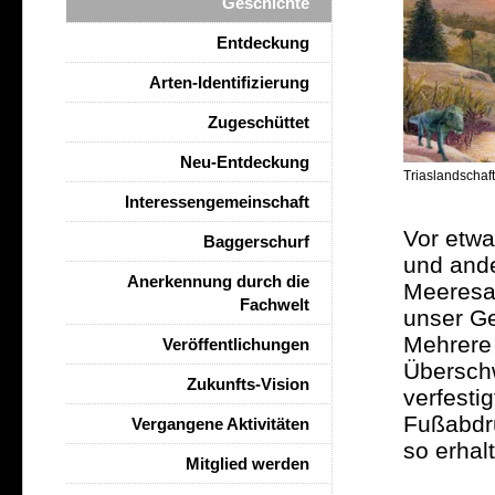
Geschichte
Entdeckung
Arten-Identifizierung
Zugeschüttet
Neu-Entdeckung
Triaslandschaft
Interessengemeinschaft
Vor etwa
Baggerschurf
und ande
Anerkennung durch die
Meeresar
Fachwelt
unser
Ge
Mehrere
Veröffentlichungen
Übersch
Zukunfts-Vision
verfesti
Fußabdr
Vergangene Aktivitäten
so erhal
Mitglied werden