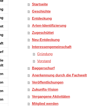
te
Startseite
ng
Geschichte
ung
Entdeckung
Arten-Identifizierung
et
Zugeschüttet
ng
Neu-Entdeckung
ft
Interessengemeinschaft
rf
Gründung
ie
Vorstand
lt
Baggerschurf
en
Anerkennung durch die Fachwelt
on
Veröffentlichungen
Zukunfts-Vision
en
Vergangene Aktivitäten
en
Mitglied werden