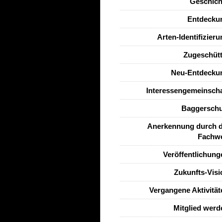
Geschich
Entdecku
Arten-Identifizier
Zugeschütt
Neu-Entdecku
Interessengemeinscha
Baggerschu
Anerkennung durch d
Fachwe
Veröffentlichung
Zukunfts-Visi
Vergangene Aktivität
Mitglied werd