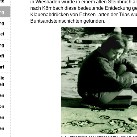
te
in Wiesbaden wurde in einem alten Steinbruch an
nach Körnbach diese bedeutende Entdeckung g
ng
Klauenabdrücken von Echsen- arten der Trias wu
Buntsandsteinschichten gefunden.
ung
et
ng
ft
rf
ie
lt
en
on
en
en