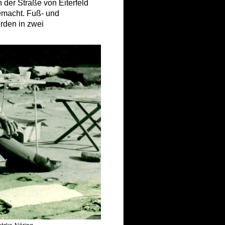
 der Straße von Eiterfeld
emacht.
Fuß-
und
rden in zwei