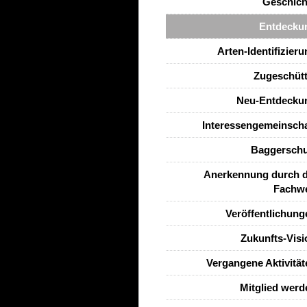
Geschich
Entdecku
Arten-Identifizier
Zugeschütt
Neu-Entdecku
Interessengemeinscha
Baggerschu
Anerkennung durch d
Fachwe
Veröffentlichung
Zukunfts-Visi
Vergangene Aktivität
Mitglied werd