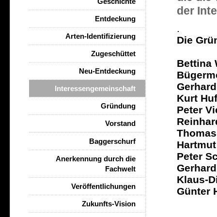
Geschichte
der Int
Entdeckung
.
Arten-Identifizierung
Die Grü
Zugeschüttet
Bettina
Neu-Entdeckung
Bügerme
Gerhard
Interessengemeinschaft
Kurt Huf
Gründung
Peter Vi
Reinhar
Vorstand
Thomas 
Baggerschurf
Hartmut
Peter S
Anerkennung durch die
Gerhard
Fachwelt
Klaus-D
Veröffentlichungen
Günter 
Zukunfts-Vision